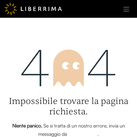
Passa al contenuto
Errore 404
Impossibile trovare la pagina
richiesta.
Niente panico.
Se si tratta di un nostro errore, invia un
messaggio da
questa pagina
.