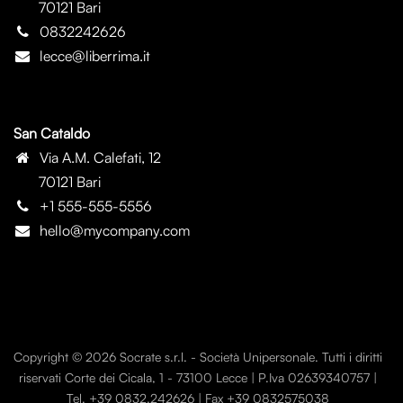
70121 Bari
0832242626
lecce@liberrima.it
San Cataldo
Via A.M. Calefati, 12
70121 Bari
+1 555-555-5556
hello@mycompany.com
Copyright © 2026 Socrate s.r.l. - Società Unipersonale. Tutti i diritti
riservati Corte dei Cicala, 1 - 73100 Lecce | P.Iva 02639340757 |
Tel. +39 0832.242626 | Fax +39 0832575038