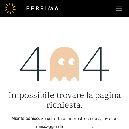
Passa al contenuto
Errore 404
Impossibile trovare la pagina
richiesta.
Niente panico.
Se si tratta di un nostro errore, invia un
messaggio da
questa pagina
.