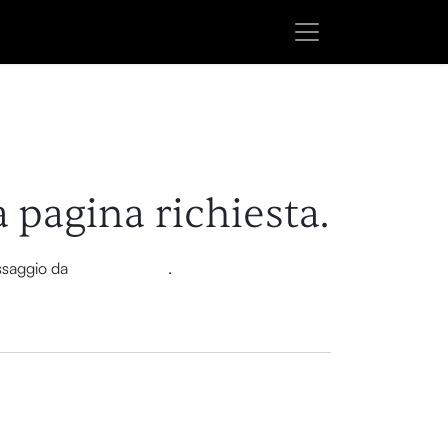
a pagina richiesta.
essaggio da
questa pagina
.