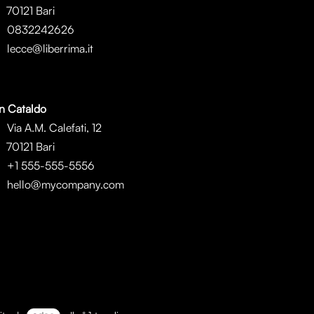
0121 Bari
0832242626
lecce@liberrima.it
n Cataldo
Via A.M. Calefati, 12
0121 Bari
+1 555-555-5556
hello@mycompany.com