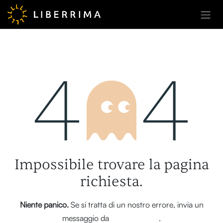
Passa al contenuto
Errore 404
Impossibile trovare la pagina
richiesta.
Niente panico.
Se si tratta di un nostro errore, invia un
messaggio da
questa pagina
.