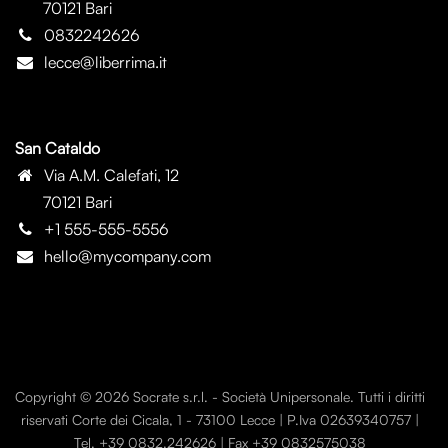
70121 Bari
0832242626
lecce@liberrima.it
San Cataldo
Via A.M. Calefati, 12
70121 Bari
+1 555-555-5556
hello@mycompany.com
Copyright © 2026 Socrate s.r.l. - Società Unipersonale. Tutti i diritti
riservati Corte dei Cicala, 1 - 73100 Lecce | P.Iva 02639340757 |
Tel. +39 0832.242626 | Fax +39 0832575038