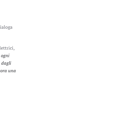
Dialoga
ettrici,
 ogni
 dagli
ncora una