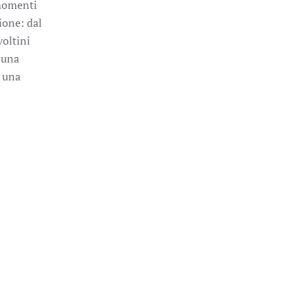
 momenti
ione: dal
voltini
 una
, una