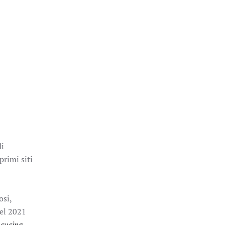
di
primi siti
osi,
Nel 2021
 cucina