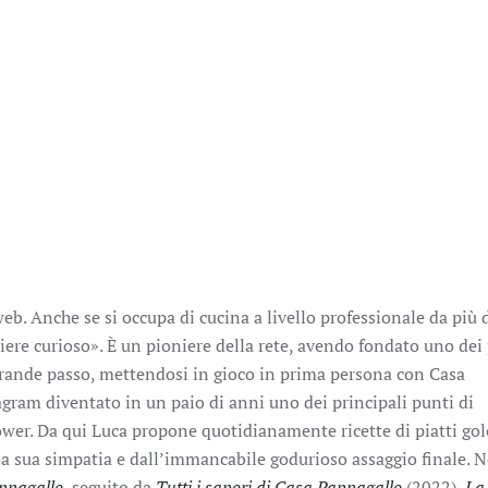
web. Anche se si occupa di cucina a livello professionale da più 
ere curioso». È un pioniere della rete, avendo fondato uno dei 
l grande passo, mettendosi in gioco in prima persona con Casa
gram diventato in un paio di anni uno dei principali punti di
lower. Da qui Luca propone quotidianamente ricette di piatti gol
alla sua simpatia e dall’immancabile godurioso assaggio finale. 
ppagallo
, seguito da
Tutti i sapori di Casa Pappagallo
(2022),
La