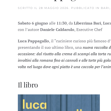
SCRITTO IL
28 MAGGIO 2026
. PUBBLICATO IN
BARI
Sabato 6 giugno
alle
11:30
, da
Liberrima Bari
,
Luc
con l’autore
Daniele Caldarulo
, Executive Chef
Luca Pappagallo
, il “cuciniere curioso più famoso d’
presentando il suo ultimo libro, una
nuova raccolta di
occasione: dal risotto alla crema di scampi alla torta rus
involtini alla romana fino ai cannoli e alle torte più g
volta nel luogo dove ogni piatto è una coccola per l’ani
Il libro