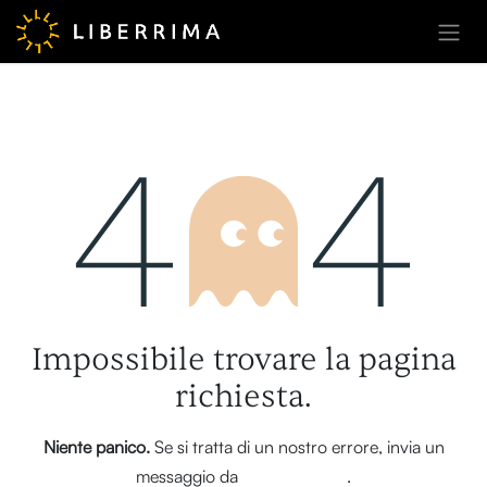
Passa al contenuto
Errore 404
Impossibile trovare la pagina
richiesta.
Niente panico.
Se si tratta di un nostro errore, invia un
messaggio da
questa pagina
.