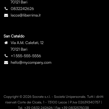
70121 Bari
0832242626
lecce@liberrima.it
San Cataldo
Via A.M. Calefati, 12
70121 Bari
+1 555-555-5556
hello@mycompany.com
Copyright © 2026 Socrate s.r.l. - Società Unipersonale. Tutti i diritti
riservati Corte dei Cicala, 1 - 73100 Lecce | P.Iva 02639340757 |
Tel. +39 0832.242626 | Fax +39 0832575038