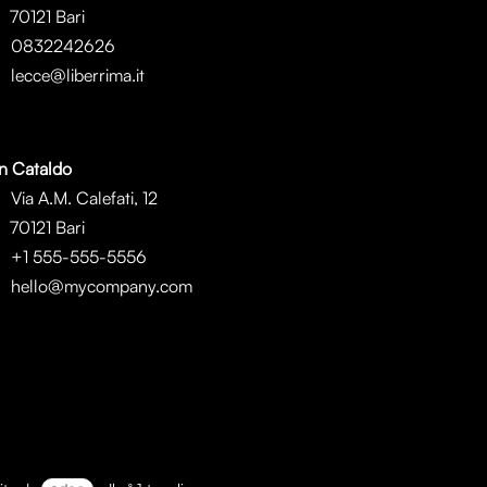
0121 Bari
0832242626
lecce@liberrima.it
n Cataldo
Via A.M. Calefati, 12
0121 Bari
+1 555-555-5556
hello@mycompany.com