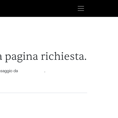
a pagina richiesta.
essaggio da
questa pagina
.