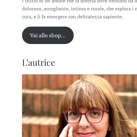
l’inizio di un amore che fa breccia dove nessuno ha o
doloroso, accogliente, intimo e corale, che esplora i 
cura, e li fa emergere con delicatezza sapiente.
Vai allo shop…
L’autrice