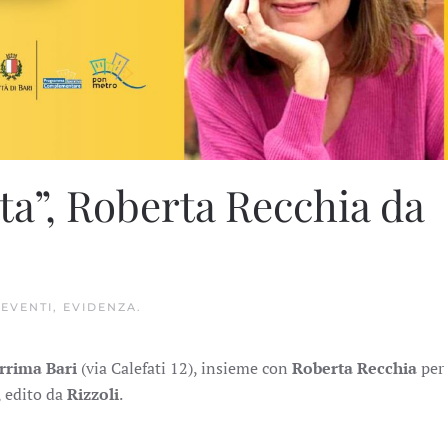
sta”, Roberta Recchia da
,
EVENTI
,
EVIDENZA
.
rrima Bari
(via Calefati 12), insieme con
Roberta Recchia
per 
, edito da
Rizzoli
.