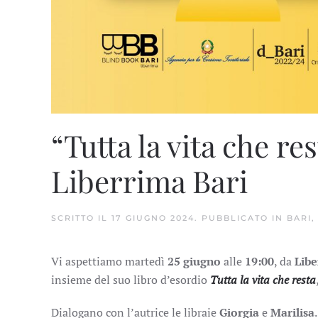
“Tutta la vita che re
Liberrima Bari
SCRITTO IL
17 GIUGNO 2024
. PUBBLICATO IN
BARI
Vi aspettiamo martedì
25 giugno
alle
19:00
, da
Libe
insieme del suo libro d’esordio
Tutta la vita che resta
Dialogano con l’autrice le libraie
Giorgia
e
Marilisa
.