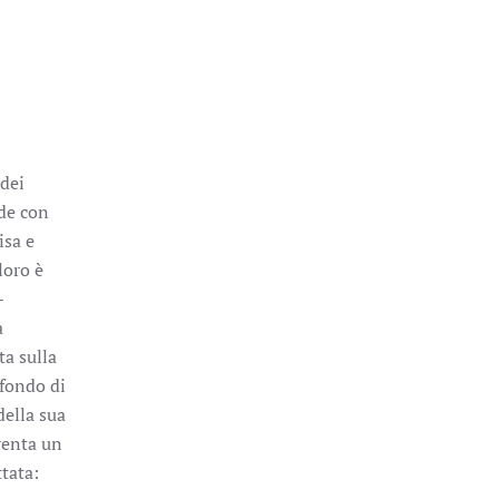
 dei
ede con
isa e
loro è
–
a
ta sulla
sfondo di
della sua
venta un
tata: