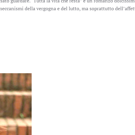
sato guardare. “Tutta la vita che resta” è un romanzo dolcissim
meccanismi della vergogna e del lutto, ma soprattutto dell’affet