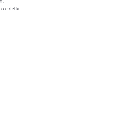
o,
to e della