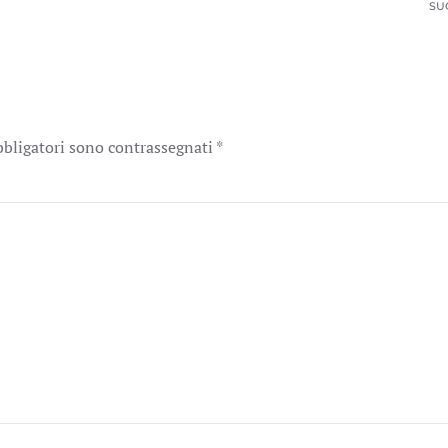
SU
obbligatori sono contrassegnati
*