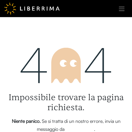
Passa al contenuto
Errore 404
Impossibile trovare la pagina
richiesta.
Niente panico.
Se si tratta di un nostro errore, invia un
messaggio da
questa pagina
.