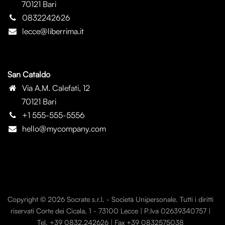
70121 Bari
0832242626
lecce@liberrima.it
San Cataldo
Via A.M. Calefati, 12
70121 Bari
+1 555-555-5556
hello@mycompany.com
Copyright © 2026 Socrate s.r.l. - Società Unipersonale. Tutti i diritti
riservati Corte dei Cicala, 1 - 73100 Lecce | P.Iva 02639340757 |
Tel. +39 0832.242626 | Fax +39 0832575038