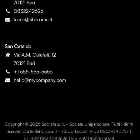
70121 Bari
0832242626
lecce@liberrima.it
San Cataldo
Via A.M. Calefati, 12
70121 Bari
+1 555-555-5556
hello@mycompany.com
Copyright © 2026 Socrate s.r.l. - Società Unipersonale. Tutti i diritti
riservati Corte dei Cicala, 1 - 73100 Lecce | P.Iva 02639340757 |
Tel. +39 0832.242626 | Fax +39 0832575038