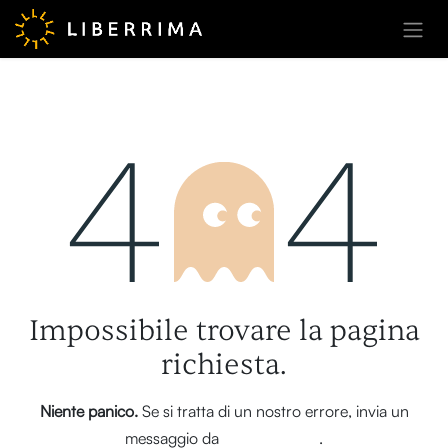
Passa al contenuto
Errore 404
Impossibile trovare la pagina
richiesta.
Niente panico.
Se si tratta di un nostro errore, invia un
messaggio da
questa pagina
.