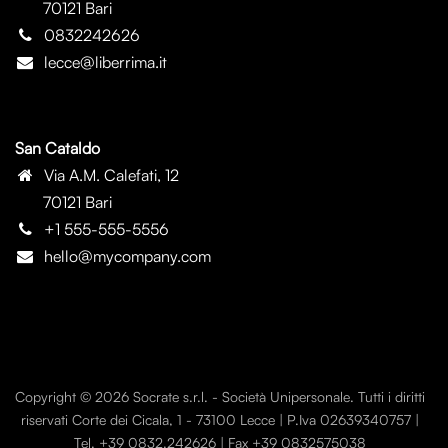
70121 Bari
0832242626
lecce@liberrima.it
San Cataldo
Via A.M. Calefati, 12
70121 Bari
+1 555-555-5556
hello@mycompany.com
Copyright © 2026 Socrate s.r.l. - Società Unipersonale. Tutti i diritti
riservati Corte dei Cicala, 1 - 73100 Lecce | P.Iva 02639340757 |
Tel. +39 0832.242626 | Fax +39 0832575038