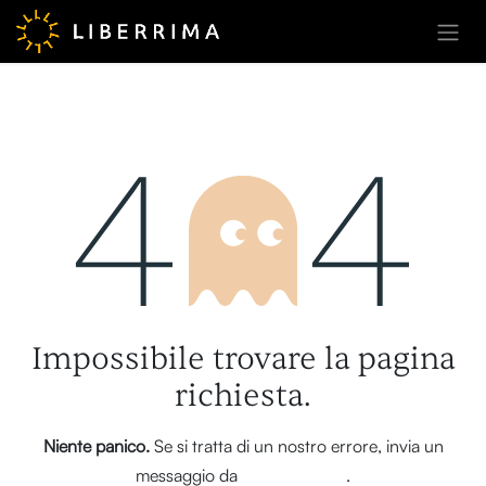
Passa al contenuto
Errore 404
Impossibile trovare la pagina
richiesta.
Niente panico.
Se si tratta di un nostro errore, invia un
messaggio da
questa pagina
.