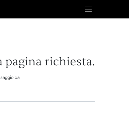
a pagina richiesta.
essaggio da
questa pagina
.