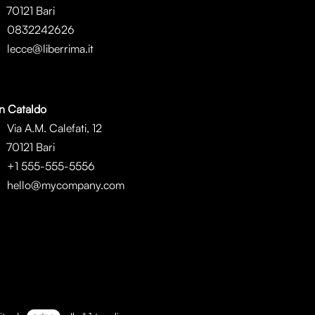
0121 Bari
0832242626
lecce@liberrima.it
n Cataldo
Via A.M. Calefati, 12
0121 Bari
+1 555-555-5556
hello@mycompany.com