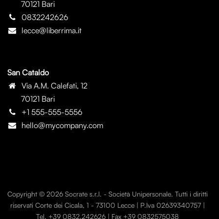
70121 Bari
0832242626
lecce@liberrima.it
San Cataldo
Via A.M. Calefati, 12
70121 Bari
+1 555-555-5556
hello@mycompany.com
Copyright © 2026 Socrate s.r.l. - Società Unipersonale. Tutti i diritti
riservati Corte dei Cicala, 1 - 73100 Lecce | P.Iva 02639340757 |
Tel. +39 0832.242626 | Fax +39 0832575038