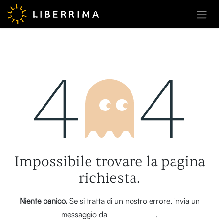
Passa al contenuto
Errore 404
Impossibile trovare la pagina
richiesta.
Niente panico.
Se si tratta di un nostro errore, invia un
messaggio da
questa pagina
.