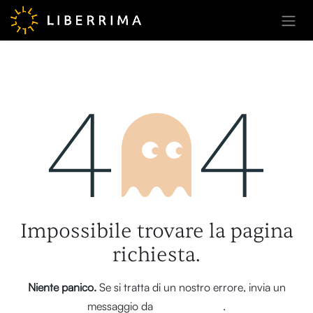
Passa al contenuto
Errore 404
Impossibile trovare la pagina
richiesta.
Niente panico.
Se si tratta di un nostro errore, invia un
messaggio da
questa pagina
.