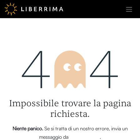
Passa al contenuto
Errore 404
Impossibile trovare la pagina
richiesta.
Niente panico.
Se si tratta di un nostro errore, invia un
messaggio da
questa pagina
.