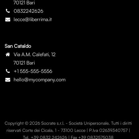
70121 Bari
0832242626
lecce@liberrima.it
San Cataldo
Via A.M. Calefati, 12
70121 Bari
+1 555-555-5556
hello@mycompany.com
Copyright © 2026 Socrate s.r.l. - Società Unipersonale. Tutti i diritti
riservati Corte dei Cicala, 1 - 73100 Lecce | P.Iva 02639340757 |
Tel. +39 0832.242626 | Fax +39 0832575038