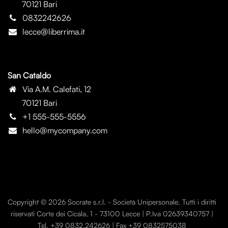
70121 Bari
0832242626
lecce@liberrima.it
San Cataldo
Via A.M. Calefati, 12
70121 Bari
+1 555-555-5556
hello@mycompany.com
Copyright © 2026 Socrate s.r.l. - Società Unipersonale. Tutti i diritti
riservati Corte dei Cicala, 1 - 73100 Lecce | P.Iva 02639340757 |
Tel. +39 0832.242626 | Fax +39 0832575038