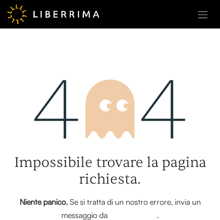
Passa al contenuto
Errore 404
Impossibile trovare la pagina
richiesta.
Niente panico.
Se si tratta di un nostro errore, invia un
messaggio da
questa pagina
.