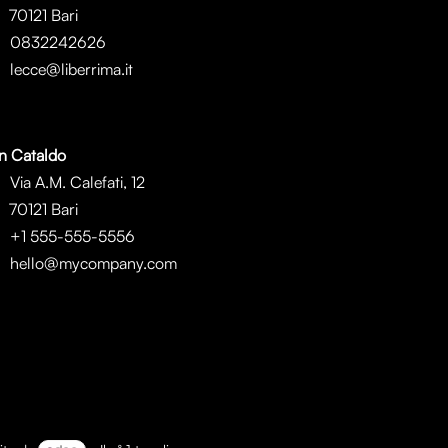
0121 Bari
0832242626
lecce@liberrima.it
n Cataldo
Via A.M. Calefati, 12
0121 Bari
+1 555-555-5556
hello@mycompany.com