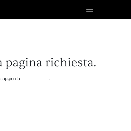
a pagina richiesta.
essaggio da
questa pagina
.