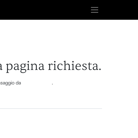
a pagina richiesta.
essaggio da
questa pagina
.