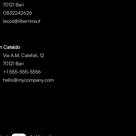
0121 Bari
0832242626
lecce@liberrima.it
n Cataldo
Via A.M. Calefati, 12
0121 Bari
+1 555-555-5556
hello@mycompany.com