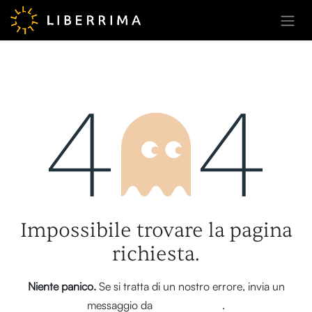
Passa al contenuto
Errore 404
Impossibile trovare la pagina
richiesta.
Niente panico.
Se si tratta di un nostro errore, invia un
messaggio da
questa pagina
.