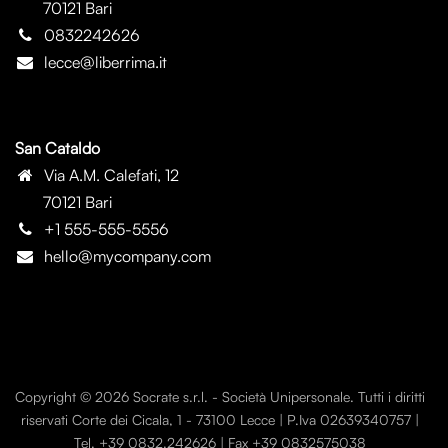
70121 Bari
0832242626
lecce@liberrima.it
San Cataldo
Via A.M. Calefati, 12
70121 Bari
+1 555-555-5556
hello@mycompany.com
Copyright © 2026 Socrate s.r.l. - Società Unipersonale. Tutti i diritti
riservati Corte dei Cicala, 1 - 73100 Lecce | P.Iva 02639340757 |
Tel. +39 0832.242626 | Fax +39 0832575038