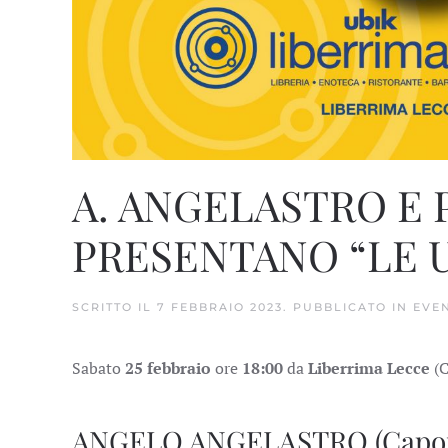
A. ANGELASTRO E P
PRESENTANO “LE 
SCRITTO IL
7 FEBBRAIO 2023
. PUBBLICATO IN
EVEN
Sabato
25 febbraio
ore
18:00
da
Liberrima Lecce
(C
ANGELO ANGELASTRO (Caporeda