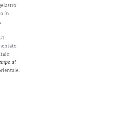
gelastro
to in
,
TG1
mentato
ntale
tempo di
orientale.