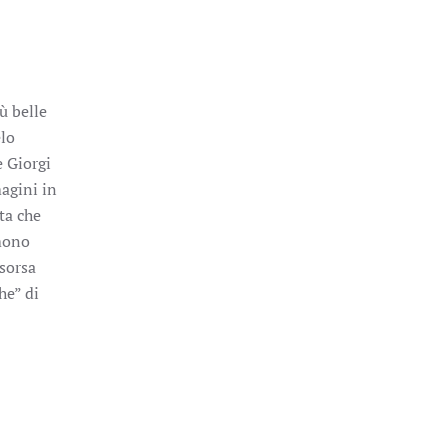
ù belle
elo
e Giorgi
magini in
ta che
umono
isorsa
he” di