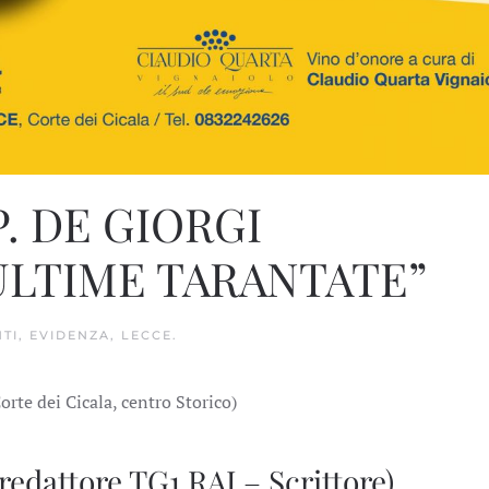
. DE GIORGI
ULTIME TARANTATE”
TI
,
EVIDENZA
,
LECCE
.
orte dei Cicala, centro Storico)
ttore TG1 RAI – Scrittore)