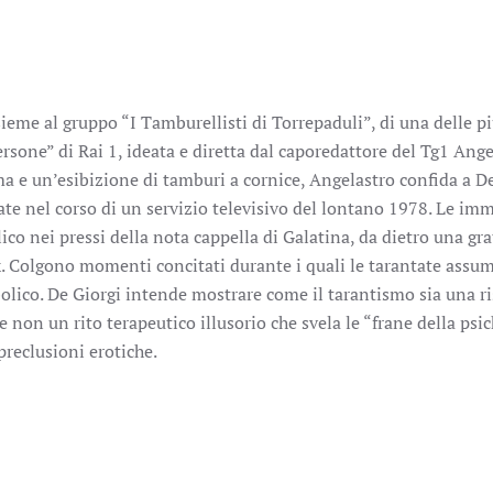
sieme al gruppo “I Tamburellisti di Torrepaduli”, di una delle pi
Persone” di Rai 1, ideata e diretta dal caporedattore del Tg1 Ang
ma e un’esibizione di tamburi a cornice, Angelastro confida a D
ate nel corso di un servizio televisivo del lontano 1978. Le im
ico nei pressi della nota cappella di Galatina, da dietro una gra
lex. Colgono momenti concitati durante i quali le tarantate ass
bolico. De Giorgi intende mostrare come il tarantismo sia una r
 non un rito terapeutico illusorio che svela le “frane della psic
preclusioni erotiche.