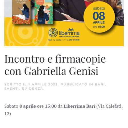
Incontro e firmacopie
con Gabriella Genisi
SCRITTO IL
1 APRILE 2023
. PUBBLICATO IN
BARI
,
EVENTI
,
EVIDENZA
.
Sabato
8 aprile
ore
15:00
da
Liberrima Bari
(Via Calefati,
12)