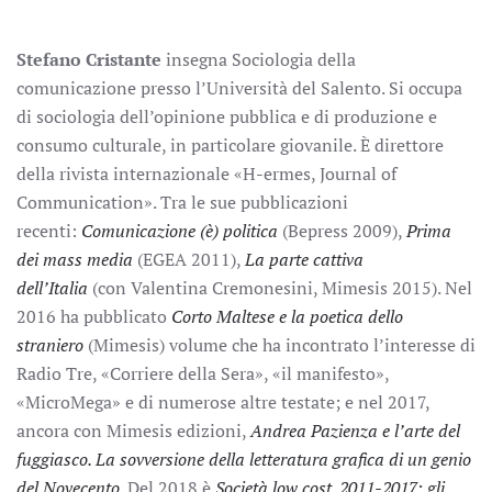
Stefano Cristante
insegna Sociologia della
comunicazione presso l’Università del Salento. Si occupa
di sociologia dell’opinione pubblica e di produzione e
consumo culturale, in particolare giovanile. È direttore
della rivista internazionale «H-ermes, Journal of
Communication». Tra le sue pubblicazioni
recenti:
Comunicazione (è) politica
(Bepress 2009),
Prima
dei mass media
(EGEA 2011),
La parte cattiva
dell’Italia
(con Valentina Cremonesini, Mimesis 2015). Nel
2016 ha pubblicato
Corto Maltese e la poetica dello
straniero
(Mimesis) volume che ha incontrato l’interesse di
Radio Tre, «Corriere della Sera», «il manifesto»,
«MicroMega» e di numerose altre testate; e nel 2017,
ancora con Mimesis edizioni,
Andrea Pazienza e l’arte del
fuggiasco. La sovversione della letteratura grafica di un genio
del Novecento
. Del 2018 è
Società low cost. 2011-2017: gli