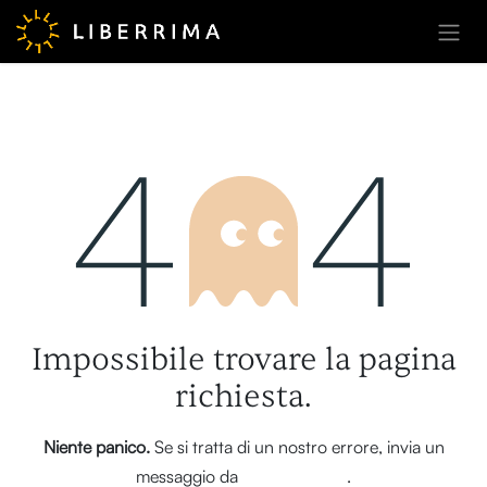
Passa al contenuto
Errore 404
Impossibile trovare la pagina
richiesta.
Niente panico.
Se si tratta di un nostro errore, invia un
messaggio da
questa pagina
.