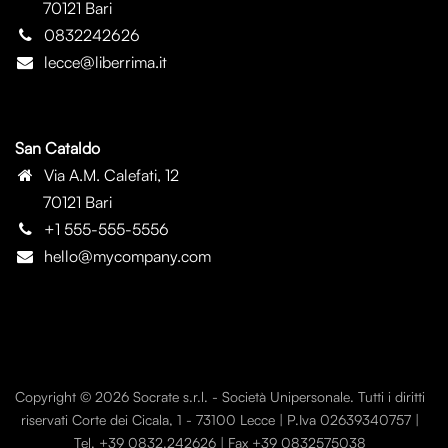
70121 Bari
0832242626
lecce@liberrima.it
San Cataldo
Via A.M. Calefati, 12
70121 Bari
+1 555-555-5556
hello@mycompany.com
Copyright © 2026 Socrate s.r.l. - Società Unipersonale. Tutti i diritti
riservati Corte dei Cicala, 1 - 73100 Lecce | P.Iva 02639340757 |
Tel. +39 0832.242626 | Fax +39 0832575038